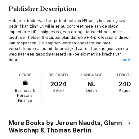
Publisher Description
Heb je ontdekt wat het potentieel van HR-analytics voor jouw
bedrijf kan zijn? En wil je er nu concreet mee aan de slag?
Impactvolle HR-analytics is geen droog statistiekboek, maar
biedt een helder 6-stappenplan dat elke HR-professional direct
kan toepassen. De stappen worden ondersteund met
verschillende cases uit de praktijk. Laat dit boek je gids zijn op
weg naar een geoptimaliseerd HR-beleid met de kracht van
data.
more
GENRE
RELEASED
LANGUAGE
LENGTH
'Impactvolle HR-analytics toont de meerwaarde aan in HR; de
2024
NL
240
methodiek en vele praktijk-cases inspireren je om ermee aan
Business &
9 April
Dutch
Pages
de slag te gaan.'
Personal
Finance
- Liesbeth Sabbe | Group Director People & Organisation,
Colruyt Group
'Ik kan het boek aan iedereen aanbevelen die zich in het domein
More Books by Jeroen Naudts, Glenn
van People Analytics wil verdiepen. De vele voorbeelden zijn
Walschap & Thomas Bertin
een echte bron van inspiratie.'