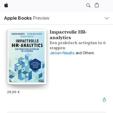
Apple
Local
Apple Books
Preview
Nav
Open
Menu
Impactvolle HR-
analytics
Een praktisch actieplan in 6
stappen
Jeroen Naudts
and Others
28,99 €