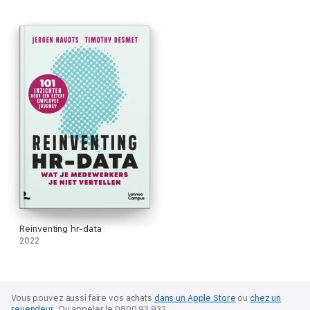
- Anette Böhm | Chief HR Officer, Bpost
'Dit boek biedt een even toegankelijk als enthousiasmerend
stappenplan om vooral toe te passen.'
- Jelle Jacquet | Chief People Officer Orange Belgium
Reinventing hr-data
2022
Vous pouvez aussi faire vos achats
dans un Apple Store
ou
chez un
revendeur
.
Ou appeler le 0800 93 932.