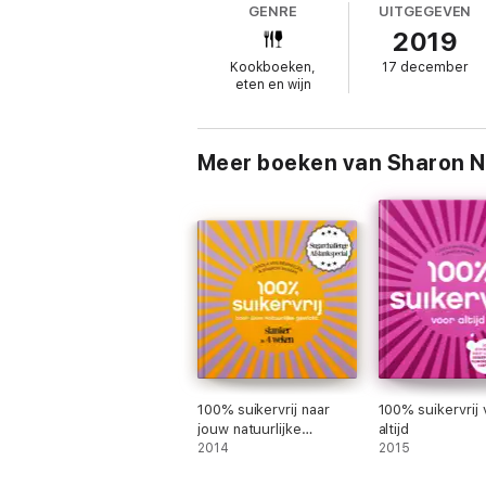
GENRE
UITGEGEVEN
2019
Je eet precies waar je zin in hebt, zonder 
Kookboeken,
17 december
eten en wijn
Je maakt vanzelfsprekend gezonde keuzes
Meer boeken van Sharon 
Je geniet van je eten, ook van het gezonde
Je verliest je niet in een voorraadkast vol l
Je bent niet de hele dag met eten bezig.
100% suikervrij naar
100% suikervrij 
Je hebt geen schuld en schaamte over je
jouw natuurlijke
altijd
gewicht
2014
2015