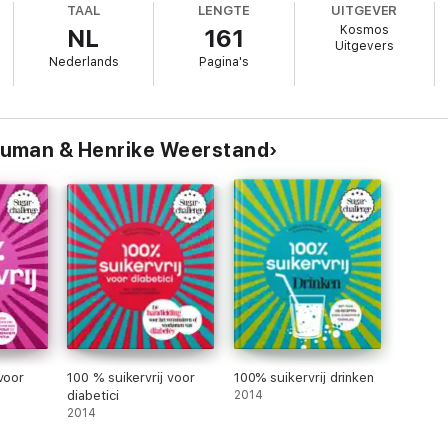
TAAL
LENGTE
UITGEVER
Kosmos
NL
161
daar moeite voor te doen.
Uitgevers
Nederlands
Pagina's
.
Numan & Henrike Weerstand
.
ekkers.
voor
100 % suikervrij voor
100% suikervrij drinken
 eetgewoontes.
diabetici
2014
2014