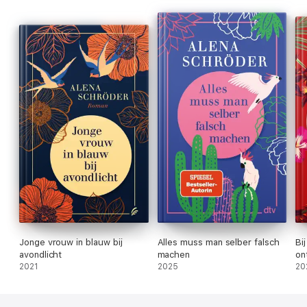
Jonge vrouw in blauw bij
Alles muss man selber falsch
Bij
avondlicht
machen
on
2021
2025
20