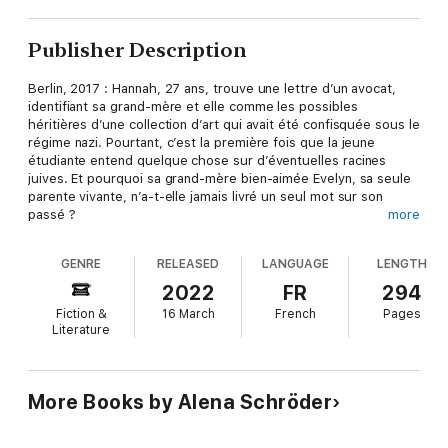
Publisher Description
Berlin, 2017 : Hannah, 27 ans, trouve une lettre d’un avocat,
identifiant sa grand-mère et elle comme les possibles
héritières d’une collection d’art qui avait été confisquée sous le
régime nazi. Pourtant, c’est la première fois que la jeune
étudiante entend quelque chose sur d’éventuelles racines
juives. Et pourquoi sa grand-mère bien-aimée Evelyn, sa seule
parente vivante, n’a-t-elle jamais livré un seul mot sur son
passé ?
more
Entremêlant le sort de plusieurs personnages féminins, Alena
Schröder retrace avec empathie la question de savoir comment
GENRE
RELEASED
LANGUAGE
LENGTH
nous parvenons à gérer notre histoire personnelle et l’héritage
de nos ancêtres.
2022
FR
294
Fiction &
16 March
French
Pages
Literature
More Books by Alena Schröder