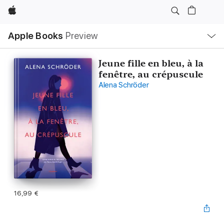
Apple
Local
Apple Books
Preview
Nav
Open
Menu
Jeune fille en bleu, à la
fenêtre, au crépuscule
Alena Schröder
16,99 €