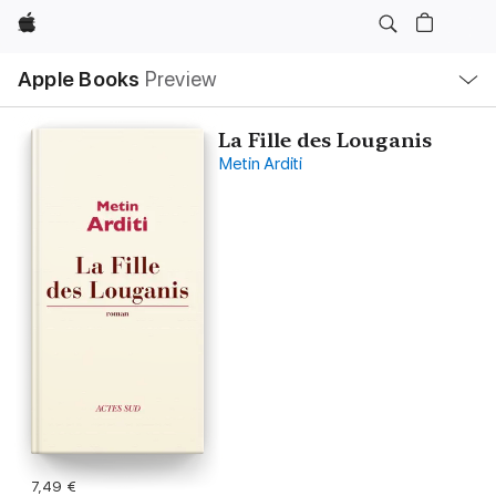
Apple
Open
Apple Books
Preview
lokaal
navigatiemenu
La Fille des Louganis
Metin Arditi
7,49 €