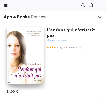
Apple
Open
Apple Books
Preview
lokaal
navigatiemenu
L'enfant qui n'existait
pas
Rosie Lewis
4,0
•
1 beoordeling
13,99 €