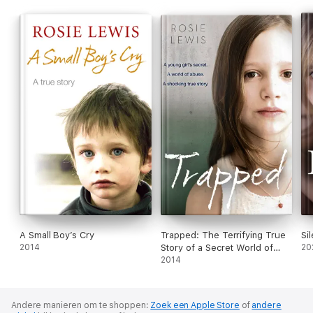
A Small Boy’s Cry
Trapped: The Terrifying True
Si
2014
Story of a Secret World of
20
Abuse
2014
Andere manieren om te shoppen:
Zoek een Apple Store
of
andere