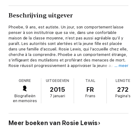
Beschrijving uitgever
Phoebe, 9 ans, est autiste. Un jour, son comportement laisse
penser à son institutrice que sa vie, dans une confortable
maison de la classe moyenne, n’est pas aussi agréable qu’il y
paraît. Les autorités sont alertées et la jeune fille est placée
dans une famille d’accueil. Rosie Lewis, qui l’accueille chez elle,
cherche à la comprendre. Phoebe a un comportement étrange,
s’infligeant des mutilations et proférant des menaces de mort.
Rosie réussit progressivement à apprivoiser la jeune autiste
… meer
qui, malgré ses difficultés pour communiquer, commence à se
dévoiler. Pendant neuf ans, Phoebe a subi des sévices
GENRE
UITGEGEVEN
TAAL
LENGTE
extrêmement graves. Au point d’avoir développé ou accentué
son autisme comme un rempart à ses cauchemars quotidiens…
2015
FR
272
Elle ne pouvait rien dire à personne : l’histoire vraie d’une jeune
Biografieën
7 januari
Frans
Pagina's
autiste abusée.
en memoires
Meer boeken van Rosie Lewis