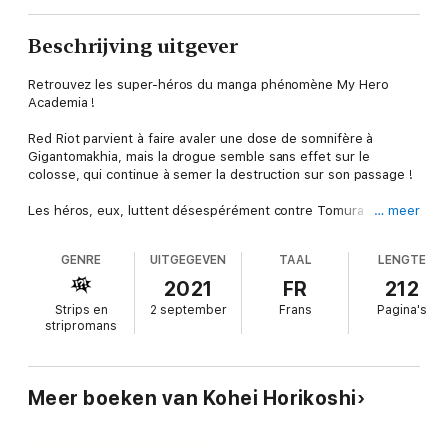
Beschrijving uitgever
Retrouvez les super-héros du manga phénomène My Hero
Academia !
Red Riot parvient à faire avaler une dose de somnifère à
Gigantomakhia, mais la drogue semble sans effet sur le
colosse, qui continue à semer la destruction sur son passage !
Les héros, eux, luttent désespérément contre Tomura
… meer
Shigaraki : alors qu'Endeavor donne tout dans une ultime
attaque, All for One saisit l'occasion pour prendre le contrôle
GENRE
UITGEGEVEN
TAAL
LENGTE
de son disciple ! Lorsque Katsuki s'interpose et prend de plein
fouet l'attaque destinée à Deku, le sang de l'héritier du One for
2021
FR
212
All ne fait qu'un tour...
Strips en
2 september
Frans
Pagina's
stripromans
Meer boeken van Kohei Horikoshi