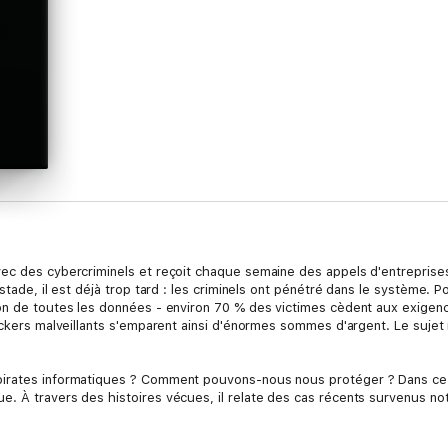
vec des cybercriminels et reçoit chaque semaine des appels d'entrepris
tade, il est déjà trop tard : les criminels ont pénétré dans le système. Pou
on de toutes les données - environ 70 % des victimes cèdent aux exigenc
hackers malveillants s'emparent ainsi d'énormes sommes d'argent. Le sujet
irates informatiques ? Comment pouvons-nous nous protéger ? Dans ce li
e. À travers des histoires vécues, il relate des cas récents survenus n