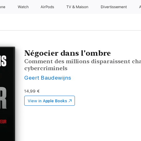
one
Watch
AirPods
TV & Maison
Divertissements
Négocier dans l'ombre
Comment des millions disparaissent cha
cybercriminels
Geert Baudewijns
14,99 €
View in
Apple Books