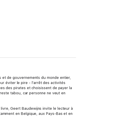
es et de gouvernements du monde entier,
r éviter le pire - l'arrêt des activités
es des pirates et choisissent de payer la
 reste tabou, car personne ne veut en
vre, Geert Baudewijns invite le lecteur à
otamment en Belgique, aux Pays-Bas et en