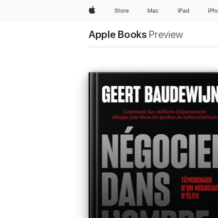
Apple
Store
Mac
iPad
iPh
Apple Books
Preview