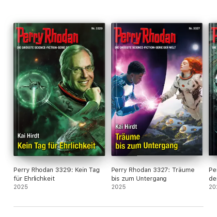
Perry Rhodan 3329: Kein Tag
Perry Rhodan 3327: Träume
Pe
für Ehrlichkeit
bis zum Untergang
de
2025
2025
20