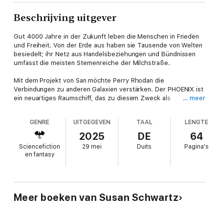
Beschrijving uitgever
Gut 4000 Jahre in der Zukunft leben die Menschen in Frieden
und Freiheit. Von der Erde aus haben sie Tausende von Welten
besiedelt; ihr Netz aus Handelsbeziehungen und Bündnissen
umfasst die meisten Sternenreiche der Milchstraße.
Mit dem Projekt von San möchte Perry Rhodan die
Verbindungen zu anderen Galaxien verstärken. Der PHOENIX ist
ein neuartiges Raumschiff, das zu diesem Zweck als
… meer
Kurierschiff dienen soll.
GENRE
UITGEGEVEN
TAAL
LENGTE
Dann taucht eine bisher Unbekannte namens Shrell auf Terra
auf und fordert von Perry Rhodan, in die Agolei zu reisen. In
2025
DE
64
diesem weit entfernten Sternenband soll er seinen ältesten
Sciencefiction
29 mei
Duits
Pagina's
Freund töten: Reginald Bull. Shrell entfesselt das Brennende
en fantasy
Nichts – es wird Erde und Mond vernichten, falls Rhodan nicht
gehorcht.
Er reist mit dem PHOENIX in die Agolei, wo zwei Fraktionen
einer Gemein­schaftskultur gegeneinander kämpfen; angeblich
Meer boeken van Susan Schwartz
ist Reginald Bull darin ver­wickelt. Um mehr herauszufinden,
steuert Rhodan sein nächstes Ziel an – es ist DER ­