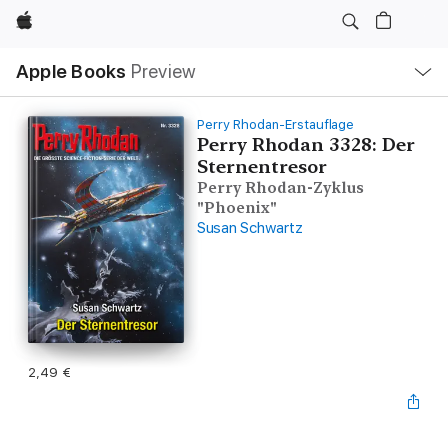
Apple
Open
Apple Books
Preview
lokaal
navigatiemenu
Perry Rhodan-Erstauflage
Perry Rhodan 3328: Der
Sternentresor
Perry Rhodan-Zyklus
"Phoenix"
Susan Schwartz
2,49 €