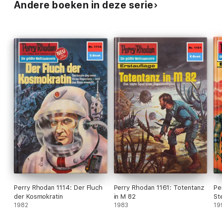
Andere boeken in deze serie
Perry Rhodan 1114: Der Fluch
Perry Rhodan 1161: Totentanz
Pe
der Kosmokratin
in M 82
St
1982
1983
19