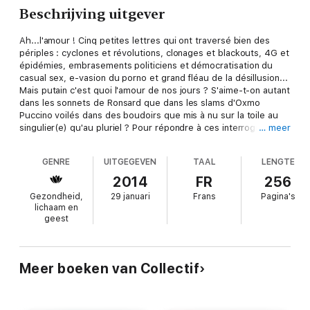
Beschrijving uitgever
Ah...l'amour ! Cinq petites lettres qui ont traversé bien des
périples : cyclones et révolutions, clonages et blackouts, 4G et
épidémies, embrasements politiciens et démocratisation du
casual sex, e-vasion du porno et grand fléau de la désillusion...
Mais putain c'est quoi l'amour de nos jours ? S'aime-t-on autant
dans les sonnets de Ronsard que dans les slams d'Oxmo
Puccino voilés dans des boudoirs que mis à nu sur la toile au
singulier(e) qu'au pluriel ? Pour répondre à ces interrogations
… meer
des temps intemporels, nous avons réuni ici vingt-huit talents
résolument d'aujourd'hui : blogueurs les plus influents (Le
GENRE
UITGEGEVEN
TAAL
LENGTE
Crew des Haterz, Le Gorafi, Aucun Lien, Ol'Kainry) ; phénomène
culte du petit écran (série Bref.) ; jeunes écrivains décalés
2014
FR
256
(Arnaud Le Guilcher, Julien Blanc-Gras) ; plumes
Gezondheid,
29 januari
Frans
Pagina's
incandescentes de la presse (Christophe Conte, Maïa
lichaam en
Mazaurette) ; brillants jongleurs de mots en musique (Oxmo
geest
Puccino, Sexy Sushi) et surdoués du design (Tashi Bharucha,
Pablo Cots). Des fins fonds de leurs blogs aux murs de nos
rues, leurs nouvelles voix résonnent pour nous dire quelle
gueule peut bien avoir l'amour 2.0.
Meer boeken van Collectif