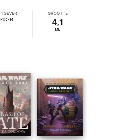
ITGEVER
GROOTTE
Pocket
4,1
MB
 4 : L'Epreuve des Jedi (à paraître en