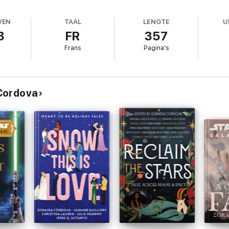
VEN
TAAL
LENGTE
U
3
FR
357
Frans
Pagina's
e Phase III - Tome 3 : Brise-Tempête (à paraître en 2026) Phase III - Tome
Cordova