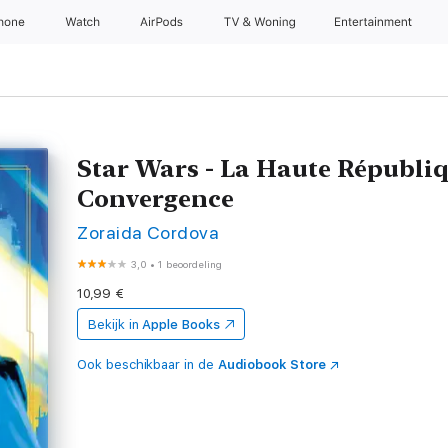
Phone
Watch
AirPods
TV & Woning
Entertainment
Star Wars - La Haute Républiq
Convergence
Zoraida Cordova
3,0
•
1 beoordeling
10,99 €
Bekijk in
Apple Books
Ook beschikbaar in de
Audiobook Store