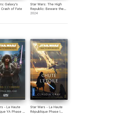
rs: Galaxy's
Star Wars: The High
 Crash of Fate
Republic: Beware the
Nameless
2024
rs - La Haute
Star Wars - La Haute
que YA Phase I
République Phase I