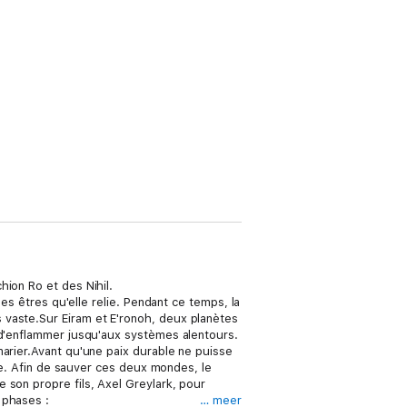
hion Ro et des Nihil.
les êtres qu'elle relie. Pendant ce temps, la
 vaste.Sur Eiram et E'ronoh, deux planètes
 d'enflammer jusqu'aux systèmes alentours.
marier.Avant qu'une paix durable ne puisse
ale. Afin de sauver ces deux mondes, le
 son propre fils, Axel Greylark, pour
 phases :
… meer