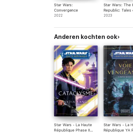
Star Wars:
Star Wars: The 
Convergence
Republic: Tales 
2022
and Life
2023
Anderen kochten ook
Star Wars - La Haute
Star Wars - La 
République Phase II
République YA P