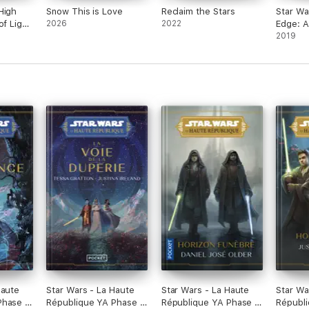
High
Snow This is Love
Reclaim the Stars
Star Wa
of Light
2026
2022
Edge: A
2019
Haute
Star Wars - La Haute
Star Wars - La Haute
Star Wa
hase II
République YA Phase II
République YA Phase I
Républi