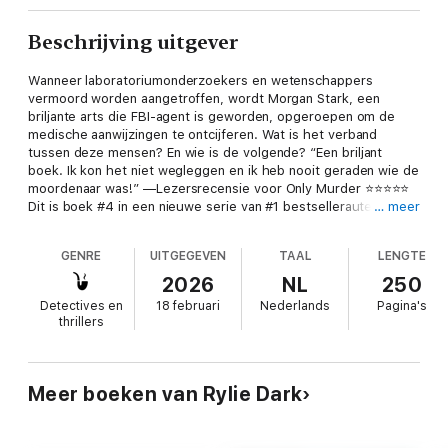
Beschrijving uitgever
Wanneer laboratoriumonderzoekers en wetenschappers
vermoord worden aangetroffen, wordt Morgan Stark, een
briljante arts die FBI-agent is geworden, opgeroepen om de
medische aanwijzingen te ontcijferen. Wat is het verband
tussen deze mensen? En wie is de volgende? “Een briljant
boek. Ik kon het niet wegleggen en ik heb nooit geraden wie de
moordenaar was!” —Lezersrecensie voor Only Murder ⭐⭐⭐⭐⭐
Dit is boek #4 in een nieuwe serie van #1 bestsellerauteur en
… meer
veelgeprezen mystery- en thrillerschrijfster Rylie Dark, wier
boeken meer dan 2.000 vijfsterrenrecensies en -beoordelingen
GENRE
UITGEGEVEN
TAAL
LENGTE
hebben ontvangen. Morgan Stark is een gerenommeerd
chirurg, door zijn collega's geprezen om zijn genialiteit als
2026
NL
250
diagnosticus. Maar wanneer zijn goede vriend en protegé-arts-
Detectives en
18 februari
Nederlands
Pagina's
assistent wordt vermoord, voelt Morgan zich genoodzaakt de
thrillers
FBI te helpen het spoor van medische aanwijzingen te
ontcijferen en de moordenaar voor het gerecht te brengen. FBI
Special Agent Danielle Hernandez, 28, een rijzende ster binnen
de BAU, door haar collega's alom gewaardeerd om haar
Meer boeken van Rylie Dark
scherpzinnigheid en vastberadenheid, is het niet gewend om
een arts om hulp te vragen bij het oplossen van misdaden. Dit
onwaarschijnlijke partnerschap zou hen echter beiden weleens