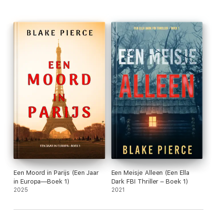
tot het einde en het laat je verlangen naar meer.” —
Lezersrecensie voor NO WAY OUT ⭐⭐⭐⭐⭐ “Dit is een auteur
die ik ten zeerste aanbeveel. Haar boeken laten je smeken om
meer.” —Lezersrecensie voor NO WAY OUT ⭐⭐⭐⭐⭐
Een Moord in Parijs (Een Jaar
Een Meisje Alleen (Een Ella
in Europa—Boek 1)
Dark FBI Thriller – Boek 1)
2025
2021