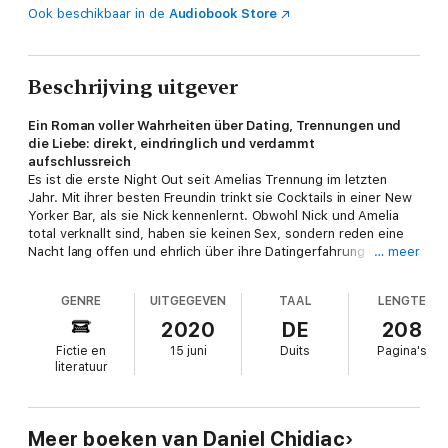
Ook beschikbaar in de
Audiobook Store
Beschrijving uitgever
Ein Roman voller Wahrheiten über Dating, Trennungen und
die Liebe: direkt, eindringlich und verdammt
aufschlussreich
Es ist die erste Night Out seit Amelias Trennung im letzten
Jahr. Mit ihrer besten Freundin trinkt sie Cocktails in einer New
Yorker Bar, als sie Nick kennenlernt. Obwohl Nick und Amelia
total verknallt sind, haben sie keinen Sex, sondern reden eine
Nacht lang offen und ehrlich über ihre Datingerfahrung und
… meer
darüber, was Männer und Frauen eigentlich so von der Liebe
wollen. Das Gespräch ist eine Offenbarung für Amelia: endlich
GENRE
UITGEGEVEN
TAAL
LENGTE
kümmert sie sich um sich selbst und ihr eigenes Glück. Aber
der Kontakt zu Nick reißt nie ab …
2020
DE
208
"Wenn es ums Daten geht, bewege ich mich im Kreis. Die, die
Fictie en
15 juni
Duits
Pagina's
ich will, wollen mich nicht und die, die mich wollen, will ich
literatuur
nicht." Amelia
Meer boeken van Daniel Chidiac