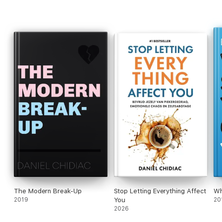
The Modern Break-Up
Stop Letting Everything Affect
Wh
2019
You
20
2026