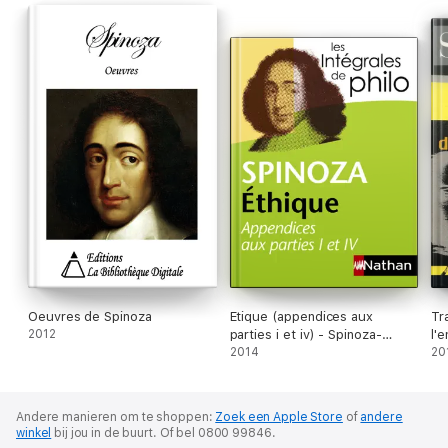
qui défend le droit "défini par la puissance de la multitude".
Oeuvres de Spinoza
Etique (appendices aux
Tr
2012
parties i et iv) - Spinoza-
l'
Intégrales de Philo
2014
20
Andere manieren om te shoppen:
Zoek een Apple Store
of
andere
winkel
bij jou in de buurt.
Of bel 0800 99846.