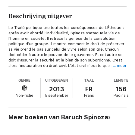
Beschrijving uitgever
Le Traité politique tire toutes les conséquences de L'Éthique :
après avoir abordé l'individualité, Spinoza s'attaque la vie de
l'homme en société. Il retrace la genèse de la constitution
politique d'un groupe. Il montre comment le droit de préserver
sa vie prend le pas sur celui de vivre selon son gré. Chacun
doit céder à autrui le pouvoir de le gouverner. Et cet autre se
doit d'assurer la sécurité et le bien de son subordonné. C’est
alors l'instauration du droit civil. L'état civil n'existe que pour
… meer
empêcher l'exercice du droit naturel, prompt à semer la
discorde. Le pouvoir doit à cet égard garantir une égalité de
GENRE
UITGEGEVEN
TAAL
LENGTE
principe entre les hommes. Spinoza ouvre là tout un horizon
politique : le "communisme de la raison". Ou comment penser
2013
FR
156
une société afin d'éviter qu'elle ne dégénère et tyrannie et qu'il
Non-fictie
5 september
Frans
Pagina's
y règne paix et liberté. Écrit peu avant la mort de son auteur,
ce Traité condense les principes fondamentaux de sa
philosophie et hisse Spinoza en précurseur des philosophes
français du XVIIIe siècle. En prenant le parti de ne pas traduire
Meer boeken van Baruch Spinoza
imperium en français, Bernard Pautrat marque une rupture
avec toutes les traductions précédentes. Par ce choix radical, il
rend toute la profondeur philosophique et politique du Traité,