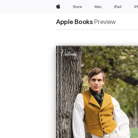
Apple
Store
Mac
iPad
i
Apple Books
Preview