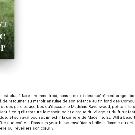
n'est plus à faire : homme froid, sans cœur et désespérément pragmatique, 
cé de retourner au manoir en ruine de son enfance au fin fond des Cornou
t des paroles acerbes qu'il accueille Madeline Ravenwood, petite-fille d
ent à ce qu'il restaure le manoir, point d'orgue du village et du futur fest
ndue, et son aval pourrait infléchir la carrière de Madeline. Et, Will a bea
ûte que coûte... Dans ses yeux bleus envoûtants brille la flamme du défi, 
elle qui réveillera son cœur ?