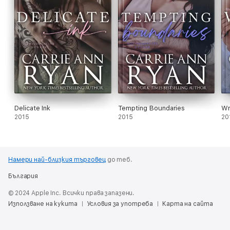
Delicate Ink
Tempting Boundaries
Wr
2015
2015
20
Намери най-близкия търговец
до теб.
България
© 2024 Apple Inc. Всички права запазени.
Използване на кукита
Условия за употреба
Карта на сайта