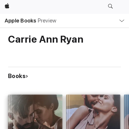
Apple
Local
Apple Books
Preview
Nav
Open
Menu
Carrie Ann Ryan
Books