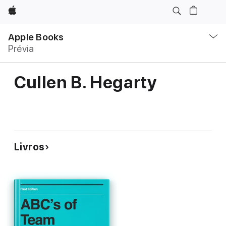
Apple
Local
Nav
Apple Books
Abrir
Prévia
menu
Cullen B. Hegarty
Livros