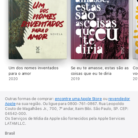
Um dos nomes inventados
Se eu te amasse, estas são as
Co
para o amor
coisas que eu te diria
vo
2020
2019
20
Outras formas de comprar:
encontre uma Apple Store
ou
revendedor
Apple
na sua região.
Ou ligue para 0800-761-0867.
Rua Leopoldo
Couto de Magalhães Jr., 700, 7º andar, Itaim Bibi. São Paulo, SP. CEP:
04542-000.
Os Serviços de Mídia da Apple são fornecidos pela Apple Services
LATAM LLC.
Brasil