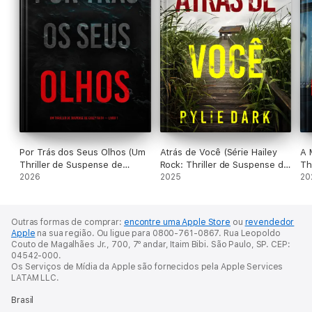
Por Trás dos Seus Olhos (Um
Atrás de Você (Série Hailey
A 
Thriller de Suspense de
Rock: Thriller de Suspense do
Th
Casey Faith — Livro 1)
2026
FBI — Livro 1)
2025
Br
20
Outras formas de comprar:
encontre uma Apple Store
ou
revendedor
Apple
na sua região.
Ou ligue para 0800-761-0867.
Rua Leopoldo
Couto de Magalhães Jr., 700, 7º andar, Itaim Bibi. São Paulo, SP. CEP:
04542-000.
Os Serviços de Mídia da Apple são fornecidos pela Apple Services
LATAM LLC.
Brasil