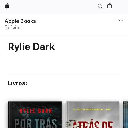
Apple
Local
Nav
Apple Books
Abrir
Prévia
menu
Rylie Dark
Livros