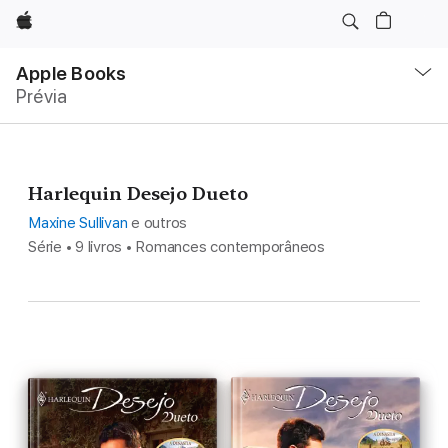
Apple
Local
Nav
Apple Books
Abrir
Prévia
menu
Harlequin Desejo Dueto
Maxine Sullivan
e outros
Série • 9 livros • Romances contemporâneos