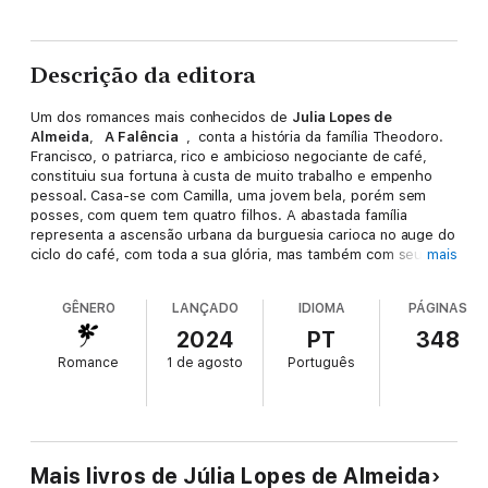
Descrição da editora
Um dos romances mais conhecidos de
Julia Lopes de
Almeida
,
A Falência
, conta a história da família Theodoro.
Francisco, o patriarca, rico e ambicioso negociante de café,
constituiu sua fortuna à custa de muito trabalho e empenho
pessoal. Casa-se com Camilla, uma jovem bela, porém sem
posses, com quem tem quatro filhos. A abastada família
representa a ascensão urbana da burguesia carioca no auge do
ciclo do café, com toda a sua glória, mas também com seus
mais
vícios.
GÊNERO
LANÇADO
IDIOMA
PÁGINAS
Em representação magistral da sociedade da época, Julia
aborda temas como a ganância, ambição, infidelidade, adultério
2024
PT
348
e a independência feminina. A falência é vista não apenas pelo
Romance
1 de agosto
Português
ponto de vista financeiro, mas também pelo social e moral.
Francisco, focado exclusivamente no objetivo de aumentar sua
fortuna, ignora qualquer outra necessidade de sua família.
Camilla, cercada dos confortos que o dinheiro pode
proporcionar, vive sua vida de luxos, sempre acompanhada do
Mais livros de Júlia Lopes de Almeida