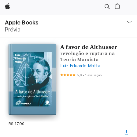
Apple
Local
Nav
Apple Books
Abrir
Prévia
menu
A favor de Althusser
revolução e ruptura na
Teoria Marxista
Luiz Eduardo Motta
5,0
•
1 avaliação
R$ 17,90