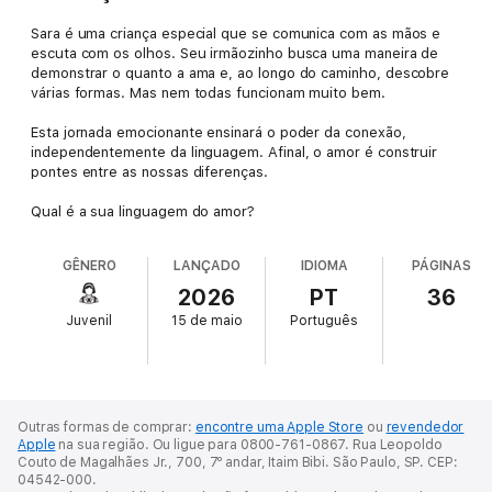
Sara é uma criança especial que se comunica com as mãos e
escuta com os olhos. Seu irmãozinho busca uma maneira de
demonstrar o quanto a ama e, ao longo do caminho, descobre
várias formas. Mas nem todas funcionam muito bem.
Esta jornada emocionante ensinará o poder da conexão,
independentemente da linguagem. Afinal, o amor é construir
pontes entre as nossas diferenças.
Qual é a sua linguagem do amor?
GÊNERO
LANÇADO
IDIOMA
PÁGINAS
2026
PT
36
Juvenil
15 de maio
Português
Outras formas de comprar:
encontre uma Apple Store
ou
revendedor
Apple
na sua região.
Ou ligue para 0800-761-0867.
Rua Leopoldo
Couto de Magalhães Jr., 700, 7º andar, Itaim Bibi. São Paulo, SP. CEP:
04542-000.