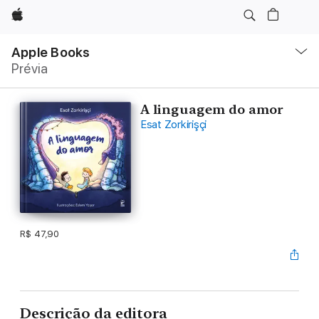
Apple
Local
Nav
Apple Books
Abrir
Prévia
menu
A linguagem do amor
Esat Zorkirişçi
R$ 47,90
Descrição da editora