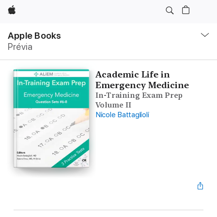
Apple
Local
Nav
Apple Books
Abrir
Prévia
menu
Academic Life in
Emergency Medicine
In-Training Exam Prep
Volume II
Nicole Battaglioli