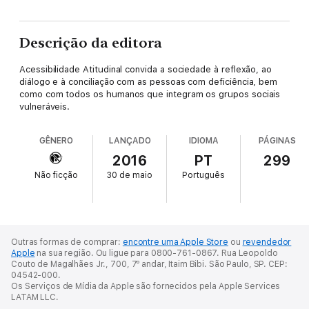
Descrição da editora
Acessibilidade Atitudinal convida a sociedade à reflexão, ao
diálogo e à conciliação com as pessoas com deficiência, bem
como com todos os humanos que integram os grupos sociais
vulneráveis.
GÊNERO
LANÇADO
IDIOMA
PÁGINAS
2016
PT
299
Não ficção
30 de maio
Português
Outras formas de comprar:
encontre uma Apple Store
ou
revendedor
Apple
na sua região.
Ou ligue para 0800-761-0867.
Rua Leopoldo
Couto de Magalhães Jr., 700, 7º andar, Itaim Bibi. São Paulo, SP. CEP:
04542-000.
Os Serviços de Mídia da Apple são fornecidos pela Apple Services
LATAM LLC.