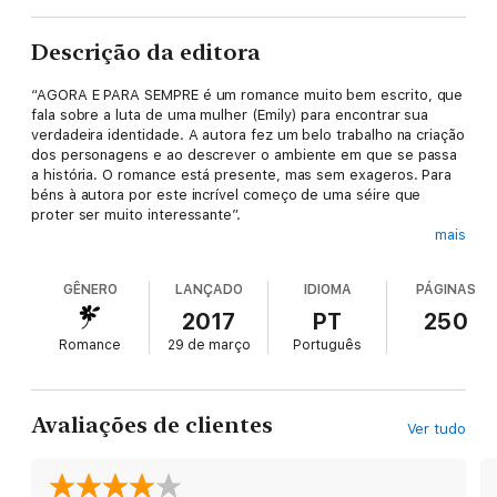
Descrição da editora
“AGORA E PARA SEMPRE é um romance muito bem escrito, que
fala sobre a luta de uma mulher (Emily) para encontrar sua
verdadeira identidade. A autora fez um belo trabalho na criação
dos personagens e ao descrever o ambiente em que se passa
a história. O romance está presente, mas sem exageros. Para
béns à autora por este incrível começo de uma séire que
proter ser muito interessante”.
mais
--
Books and Movies Reviews
, Roberto Mattos
GÊNERO
LANÇADO
IDIOMA
PÁGINAS
Emily Mitchell, 35, mora e trabalha na cidade de Nova York, e
2017
PT
250
sofreu uma série de relacionamentos fracassados. Quando seu
Romance
29 de março
Português
namorado há sete anos a convida para o jantar de aniversário
de namoro deles, há muito esperado, Emily está certa de que
desta vez sera diferente, de que agora ele finalmente lhe dará
um anel de casamento.
Avaliações de clientes
Ver tudo
Quando, ao invés, ele dá a ela um perfume em miniature, Emily
percebe que chegou a hora de terminar com ele — e de