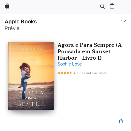
Apple
Local
Nav
Apple Books
Abrir
Prévia
menu
Agora e Para Sempre (A
Pousada em Sunset
Harbor—Livro 1)
Sophie Love
4,5
•
1,7 mil avaliações