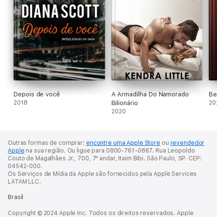
Depois de você
A Armadilha Do Namorado
Be
2018
Bilionário
20
2020
Outras formas de comprar:
encontre uma Apple Store
ou
revendedor
Apple
na sua região.
Ou ligue para 0800-761-0867.
Rua Leopoldo
Couto de Magalhães Jr., 700, 7º andar, Itaim Bibi. São Paulo, SP. CEP:
04542-000.
Os Serviços de Mídia da Apple são fornecidos pela Apple Services
LATAM LLC.
Brasil
Copyright © 2024 Apple Inc. Todos os direitos reservados. Apple