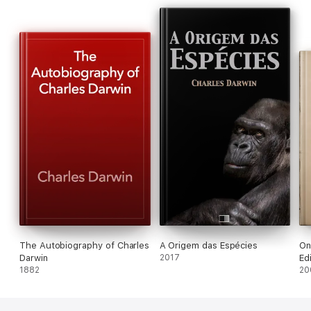
The Autobiography of Charles
A Origem das Espécies
On
Darwin
2017
Ed
1882
20