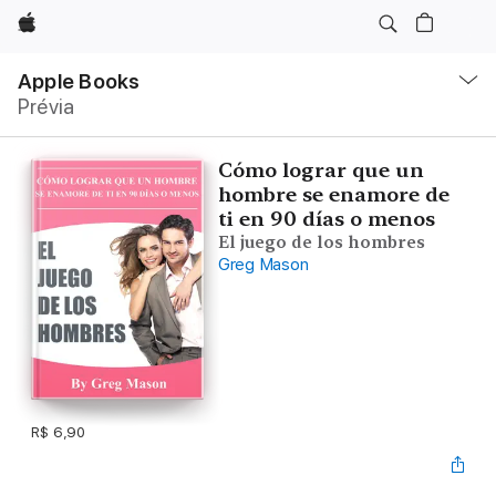
Apple
Local
Nav
Apple Books
Abrir
Prévia
menu
Cómo lograr que un
hombre se enamore de
ti en 90 días o menos
El juego de los hombres
Greg Mason
R$ 6,90