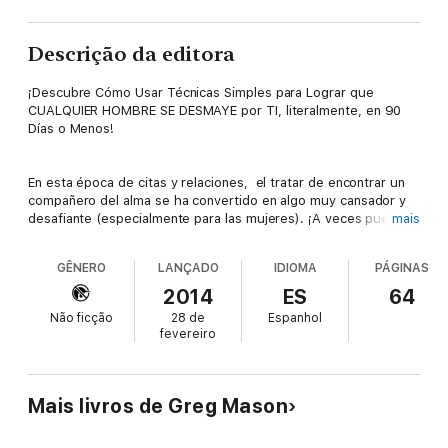
Descrição da editora
¡Descubre Cómo Usar Técnicas Simples para Lograr que
CUALQUIER HOMBRE SE DESMAYE por TI, literalmente, en 90
Días o Menos!
En esta época de citas y relaciones, el tratar de encontrar un
compañero del alma se ha convertido en algo muy cansador y
desafiante (especialmente para las mujeres). ¡A veces puede
mais
parecer IMPOSIBLE! En especial, cuando muchas mujeres
actualmente dicen que no pueden hallar un buen hombre o que
GÊNERO
LANÇADO
IDIOMA
PÁGINAS
los hombres con los que salen están atascados en su infancia y
no asumen la responsabilidad de sus vidas. Muchas mujeres
2014
ES
64
también tienen dificultades con los hombres que no las
Não ficção
28 de
Espanhol
respetan, que ignoran sus necesidades y rompen sus
fevereiro
corazones.
Pero antes seguir adelante, honestamente hazte estas
Mais livros de Greg Mason
preguntas.