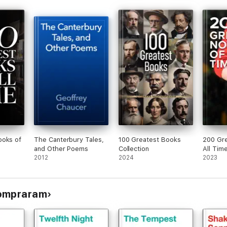
ooks of
The Canterbury Tales,
100 Greatest Books
200 Gre
and Other Poems
Collection
All Tim
2012
2024
2023
compraram