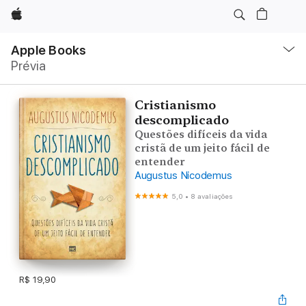
Apple
Local
Nav
Apple Books
Abrir
Prévia
menu
Cristianismo
descomplicado
Questões difíceis da vida
cristã de um jeito fácil de
entender
Augustus Nicodemus
5,0
•
8 avaliações
R$ 19,90