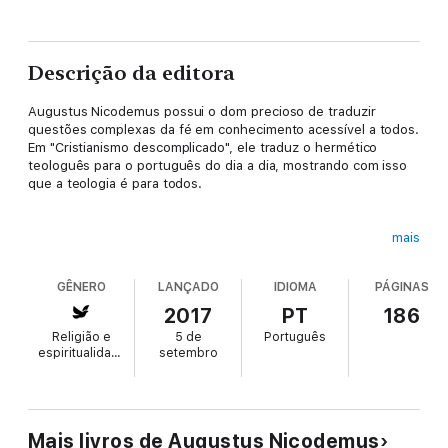
Descrição da editora
Augustus Nicodemus possui o dom precioso de traduzir
questões complexas da fé em conhecimento acessível a todos.
Em "Cristianismo descomplicado", ele traduz o hermético
teologuês para o português do dia a dia, mostrando com isso
que a teologia é para todos.
mais
"Cristianismo descomplicado" desvenda um emaranhado de
assuntos que desafiam a cosmovisão cristã, como ideologia de
GÊNERO
LANÇADO
IDIOMA
PÁGINAS
gênero, sofrimento, divórcio e novo casamento, submissão
feminina, sexualidade sadia, possessão demoníaca e suicídio.
2017
PT
186
Religião e
5 de
Português
espiritualidade
setembro
A formação intelectual e o conhecimento teológico do autor
tornam-se acessíveis graças a sua singular clareza de
pensamento, que permite ao leitor compreender uma
perspectiva bíblica sobre as questões que mais confrontam o
Mais livros de Augustus Nicodemus