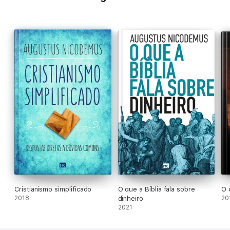
cristão nos dias atuais.
Cristianismo simplificado
O que a Bíblia fala sobre
O 
2018
dinheiro
20
2021