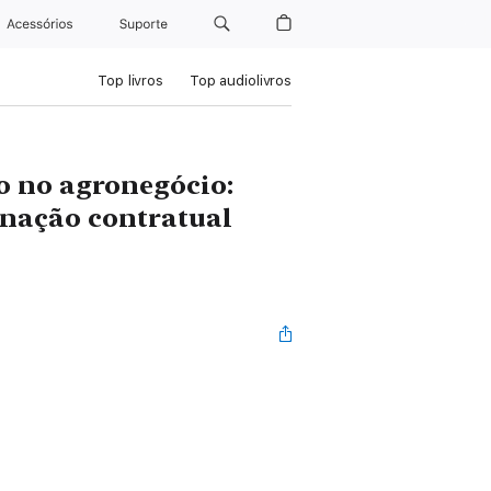
Acessórios
Suporte
Top livros
Top audiolivros
o no agronegócio:
enação contratual