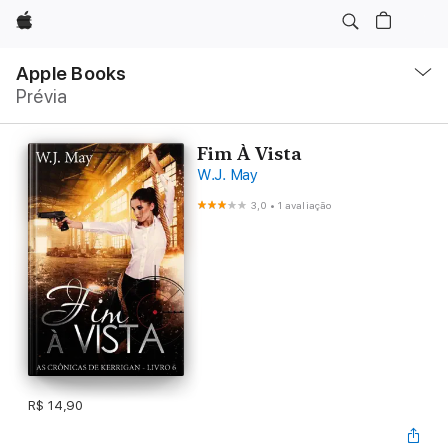
Apple
Local
Nav
Apple Books
Abrir
Prévia
menu
Fim À Vista
W.J. May
3,0
•
1 avaliação
R$ 14,90