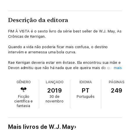
Descrição da editora
FIM À VISTA é o sexto livro da série best seller de W.J. May, As
Crônicas de Kerrigan.
Quando a vida não poderia ficar mais confusa, o destino
intervém e arremessa uma bola curva.
Rae Kerrigan deveria estar em êxtase. Ela encontrou sua mãe e
Devon admitiu que não há nada que ele queira mais do que
mais
ficar com ela. Só que Jennifer, sua mentora, era alguém que ela
acreditava que poderia confiar e acabou que ela estava atrás
GÊNERO
LANÇADO
IDIOMA
PÁGINAS
de Rae pelo mesmo motivo que Lanford havia tentado em seu
primeiro ano no Guilder.
2019
PT
249
Ficção
30 de
Português
O inimigo tem um novo rosto agora. Jonathon Cromfield. Só
científica e
novembro
que ele não é realmente novo, não é?
fantasia
Rae deve atacar de frente o perigo para proteger aqueles que
ela ama e como seu pai, ninguém vai ficar em seu caminho.
Mais livros de W.J. May