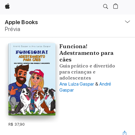
Apple
Local
Nav
Apple Books
Abrir
Prévia
menu
Funciona!
Adestramento para
cães
Guia prático e divertido
para crianças e
adolescentes
Ana Luiza Gaspar
&
André
Gaspar
R$ 37,90