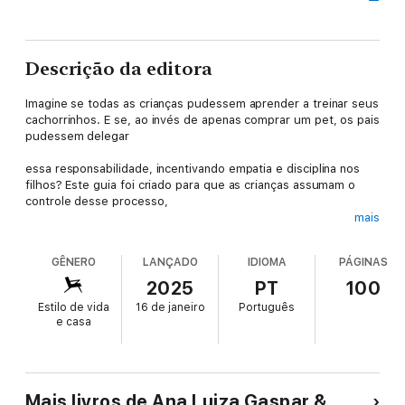
Descrição da editora
Imagine se todas as crianças pudessem aprender a treinar seus
cachorrinhos. E se, ao invés de apenas comprar um pet, os pais
pudessem delegar
essa responsabilidade, incentivando empatia e disciplina nos
filhos? Este guia foi criado para que as crianças assumam o
controle desse processo,
mais
aprendendo de forma divertida e eficaz. Não é apenas sobre
treinar cães, mas sobre ver seus filhos crescerem em
GÊNERO
LANÇADO
IDIOMA
PÁGINAS
responsabilidade e conexão.
2025
PT
100
Um presente que transforma tanto as crianças quanto seus
Estilo de vida
16 de janeiro
Português
amiguinhos de quatro patas, trazendo aprendizado e amor para
e casa
toda a família.
Mais livros de Ana Luiza Gaspar &