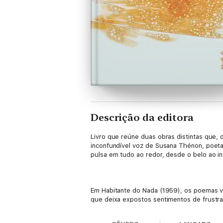
Descrição da editora
Livro que reúne duas obras distintas que, 
inconfundível voz de Susana Thénon, poeta
pulsa em tudo ao redor, desde o belo ao i
Em Habitante do Nada (1959), os poemas v
que deixa expostos sentimentos de frustraç
amor e o ódio em meio a divagações sobre o