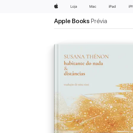
Apple
Loja
Mac
iPad
iP
Apple Books
Prévia