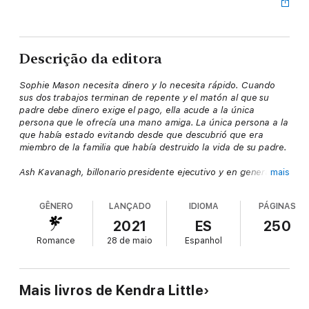
Descrição da editora
Sophie Mason necesita dinero y lo necesita rápido. Cuando
sus dos trabajos terminan de repente y el matón al que su
padre debe dinero exige el pago, ella acude a la única
persona que le ofrecía una mano amiga. La única persona a la
que había estado evitando desde que descubrió que era
miembro de la familia que había destruido la vida de su padre.
Ash Kavanagh, billonario presidente ejecutivo y en general
mais
hombre simpático, necesita una prometida falsa para ayudarle
a cerrar un contrato, y él le ha pedido a Sophie que sea ella.
GÊNERO
LANÇADO
IDIOMA
PÁGINAS
Le está ofreciendo mucho dinero y un guardarropa de morirse.
Odiando estar lo suficientemente desesperada como para
2021
ES
250
aceptar la ganga, y odiando estar enamorándose de
Romance
28 de maio
Espanhol
un Kavanagh, ella hace todo lo posible por resistirse al
apacible Ash. Ella también debe evitar que su conexión
familiar salga a la luz.
Mais livros de Kendra Little
Pero Ash no resulta ser tan simpático cuando descubre lo que
ella le ha estado ocultando. Para entonces es demasiado