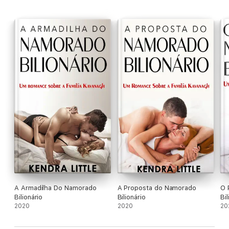
tarde. Sophie está enamorada de él. Está loca por él.
A Armadilha Do Namorado
A Proposta do Namorado
O 
Bilionário
Bilionário
Bil
2020
2020
20