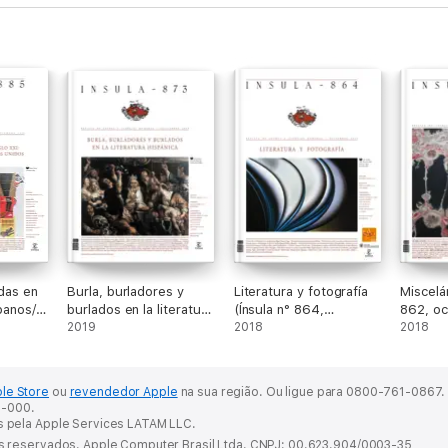
idas en
Burla, burladores y
Literatura y fotografía
Miscelá
spanos/
burlados en la literatura
(Ínsula n° 864,
862, oc
stados
hispánica (Ínsula n°
2019
diciembre de 2018)
2018
2018
873)
le Store
ou
revendedor Apple
na sua região.
Ou ligue para 0800-761-0867.
42-000.
s pela Apple Services LATAM LLC.
os reservados. Apple Computer Brasil Ltda. CNPJ: 00.623.904/0003-35