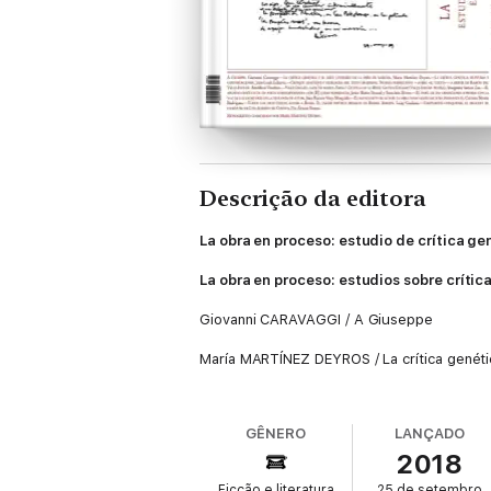
Descrição da editora
La obra en proceso: estudio de crítica ge
La obra en proceso: estudios sobre crítica
Giovanni CARAVAGGI / A Giuseppe
María MARTÍNEZ DEYROS / La crítica genética
Jean-Louis LEBRAVE / La crítica genética, 
GÊNERO
LANÇADO
Bénédicte VAUTHIER /
Critique génétique
y
2018
Margarita SANTOS ZAS / Valle-Inclán, lápiz
Ficção e literatura
25 de setembro