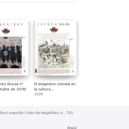
neo (Ínsula n°
El imaginario colonial en
tubre de 2018)
la cultura
latinoamericana
2026
contemporánea
Rua Leopoldo Couto de Magalhães Jr., 700,
Brasil