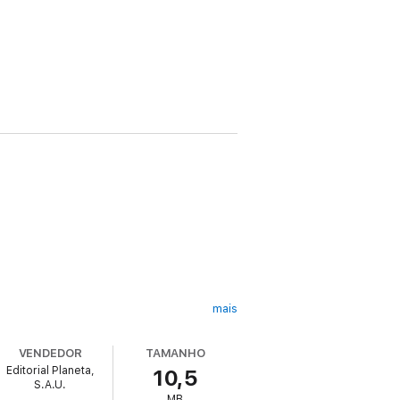
mais
VENDEDOR
TAMANHO
Valle-Inclán
Editorial Planeta,
10,5
S.A.U.
MB