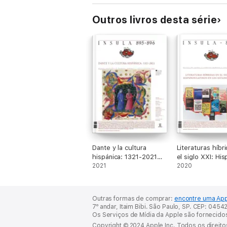
Outros livros desta série
Dante y la cultura
Literaturas híbr
hispánica: 1321-2021
el siglo XXI: Hi
(Ínsula n° 895-896)
2021
Latinos en los E
2020
Unidos
Outras formas de comprar:
encontre uma App
7º andar, Itaim Bibi. São Paulo, SP. CEP: 045
Os Serviços de Mídia da Apple são fornecido
Copyright © 2024 Apple Inc. Todos os direit