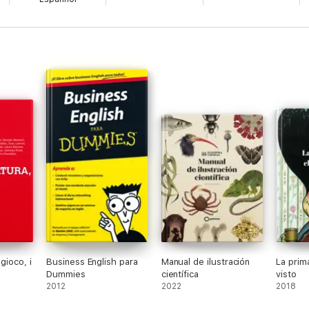
poeta contemporáneo: con JRJ como referencia
 grabaciones sonoras con la voz de los escritores en la filología de aut
de autor: la obra como manu-factura permanente
n a Roma: El taller poético romano de Rafael Alberti
e: el proceso de escritura en Luis Alberto de Cuenca
 gioco, i
Business English para
Manual de ilustración
La prima
Dummies
científica
visto
2012
2022
2018