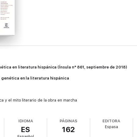
nética en literatura hispánica (Ínsula n° 861, septiembre de 2018)
 genética en la literatura hispánica
 y el mito literario de la obra en marcha
rupturas y continuaciones
IDIOMA
PÁGINAS
EDITORA
 filologías del texto moderno. Nuevas perspectivas a partir de Ramón del 
Espasa
ES
162
 en mano:
Farsa y Licencia de la Reina Castiza
Espanhol