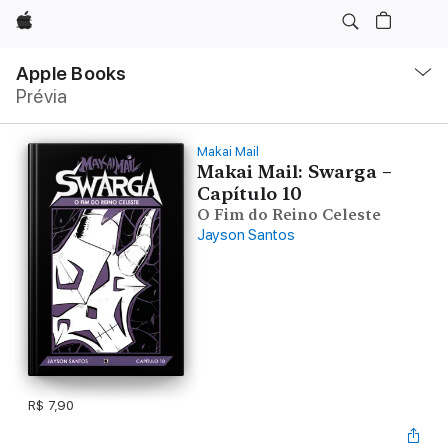
Apple
Local
Nav
Apple Books
Abrir
Prévia
menu
Makai Mail
Makai Mail: Swarga –
Capítulo 10
O Fim do Reino Celeste
Jayson Santos
R$ 7,90