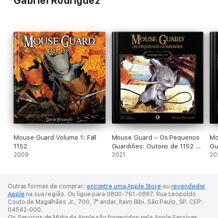
Gabriel Rodríguez
Mouse Guard Volume 1: Fall
Mouse Guard – Os Pequenos
Mo
1152
Guardiões: Outono de 1152 –
Gu
2009
Capítulo 2
2021
Ca
20
Outras formas de comprar:
encontre uma Apple Store
ou
revendedor
Apple
na sua região.
Ou ligue para 0800-761-0867.
Rua Leopoldo
Couto de Magalhães Jr., 700, 7º andar, Itaim Bibi. São Paulo, SP. CEP:
04542-000.
Os Serviços de Mídia da Apple são fornecidos pela Apple Services