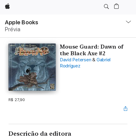
Apple
Local
Nav
Apple Books
Abrir
Prévia
menu
Mouse Guard: Dawn of
the Black Axe #2
David Petersen
&
Gabriel
Rodríguez
R$ 27,90
Descrição da editora