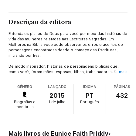
Descrição da editora
Entenda os planos de Deus para você por meio das histórias de
vida das mulheres relatadas nas Escrituras Sagradas. Em
Mulheres na Bíblia você pode observar os erros e acertos de
personagens encontradas desde o começo das Escrituras,
iniciando por Eva.
De modo inspirador, histórias de personagens bíblicas que,
como você, foram mães, esposas, filhas, trabalhadoras. Seus
mais
exemplos podem semear esperança em seu coração. Mulheres
que passaram por felicidades e desafios que as ensinaram
GÊNERO
LANÇADO
IDIOMA
PÁGINAS
lições ao longo de suas vidas.
2015
PT
432
Mulheres na Bíblia fará você mergulhar no tempo da igreja
Biografias e
1 de julho
Português
cristã primitiva e analisar o pensamento e as ações de
memórias
mulheres da época. São histórias emocionantes que vão mexer
com você. Algumas delas conheceram Jesus de perto quando
Ele habitou entre nós. Suas experiências como pessoas que o
reconheceram como o Messias e presenciaram maravilhas faz
delas mulheres muito privilegiadas.
Mais livros de Eunice Faith Priddy