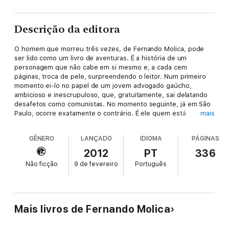
Descrição da editora
O homem que morreu três vezes, de Fernando Molica, pode
ser lido como um livro de aventuras. É a história de um
personagem que não cabe em si mesmo e, a cada cem
páginas, troca de pele, surpreendendo o leitor. Num primeiro
momento ei-lo no papel de um jovem advogado gaúcho,
ambicioso e inescrupuloso, que, gratuitamente, sai delatando
desafetos como comunistas. No momento seguinte, já em São
Paulo, ocorre exatamente o contrário. É ele quem está
mais
pendurado no pau-de-arara, acusado de subversivo. O mais
impressionante é que, na tortura, o dedo-duro de ontem não
GÊNERO
LANÇADO
IDIOMA
PÁGINAS
delata ninguém. Sai da prisão quase como um herói. E ganha o
mundo: Santiago, Paris, Argel, Beirute e etc. A partir daí, uma
2012
PT
336
fantasia só não lhe basta. Precisa de duas. E, assim, veste-se
Não ficção
9 de fevereiro
Português
de boa-vida internacional e perigoso terrorista. Enquanto viaja
de primeira classe e come nos melhores restaurantes da
Europa, fornece armas para os atentados comandados por
Carlos, o Chacal, o homem mais buscado pelos serviços
secretos nas décadas de 1970 e 1980. De repente, some do
Mais livros de Fernando Molica
mapa. Anos mais tarde, aparece – ou desaparece? – sob novo
nome numa pequena cidade italiana. Fim da linha? Fim da