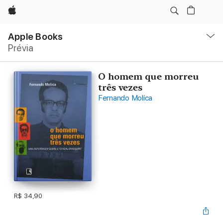
Apple
Local
Nav
Apple Books
Abrir
Prévia
menu
O homem que morreu
três vezes
Fernando Molica
R$ 34,90