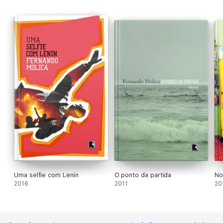
história? Façam suas apostas.
Uma selfie com Lenin
O ponto da partida
No
2016
2011
20