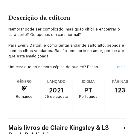
Descrição da editora
Namorar pode ser complicado, mas quão difícil é encontrar o
cara certo? Ou apenas um cara normal?
Para Everly Dalton, é como tentar andar de salto alto, bêbada e
com os olhos vendados. Ela não tem sorte no amor, parece até
que está amaldiçoada.
Um cara que só namora cópias de sua ex? Passo.
mais
Um empresário macho alfa que foge em momentos de crise?
GÊNERO
LANÇADO
IDIOMA
PÁGINAS
Não, obrigada.
2021
PT
123
Um encontro que se transforma na entrevista mais assustadora
Romance
25 de agosto
Português
de todos os tempos?
Como ela encontra esses caras?
Venha se divertir com a Everly, enquanto ela conta para as
amigas sobre a aventura surpreendente, imprevisível e maluca
Mais livros de Claire Kingsley & L3
que é se relacionar com alguém nos dias de hoje.