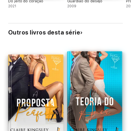
Do jeito do coração
Guardião do desejo
Pr
2021
2009
20
Outros livros desta série