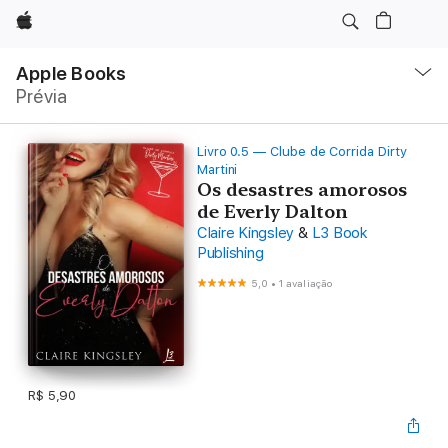
Apple
Local
Nav
Apple Books
Abrir
Prévia
menu
Livro 0.5 — Clube de Corrida Dirty
Martini
Os desastres amorosos
de Everly Dalton
Claire Kingsley
&
L3 Book
Publishing
5,0
•
1 avaliação
R$ 5,90