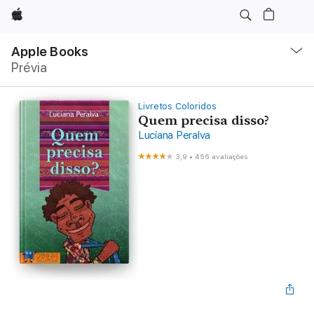
Apple
Local
Nav
Apple Books
Abrir
Prévia
menu
Livretos Coloridos
Quem precisa disso?
Luciana Peralva
3,9
•
456 avaliações