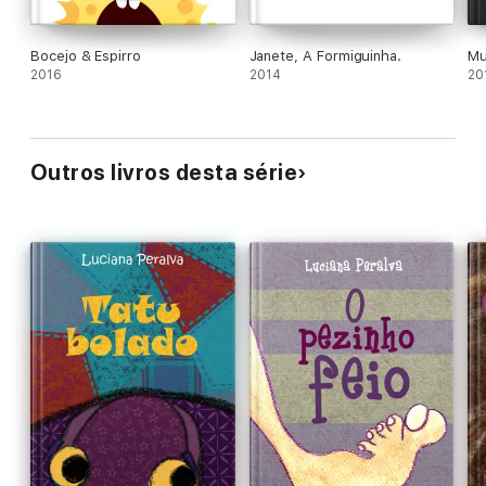
Bocejo & Espirro
Janete, A Formiguinha.
Mu
2016
2014
20
Outros livros desta série