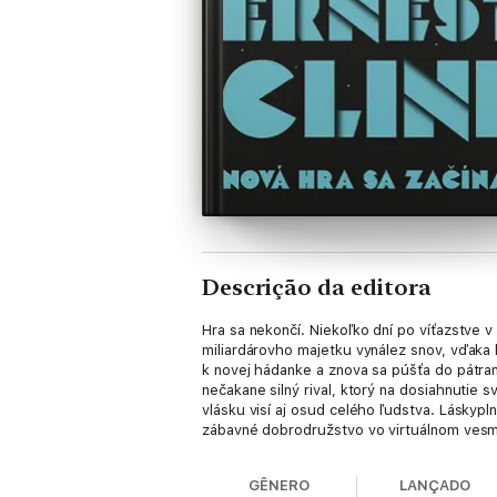
Descrição da editora
Hra sa nekončí. Niekoľko dní po víťazstve 
miliardárovho majetku vynález snov, vďaka 
k novej hádanke a znova sa púšťa do pátran
nečakane silný rival, ktorý na dosiahnutie s
vlásku visí aj osud celého ľudstva. Láskypl
zábavné dobrodružstvo vo virtuálnom vesmí
GÊNERO
LANÇADO