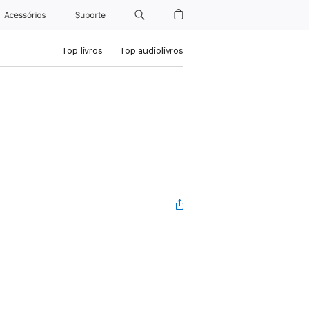
Acessórios
Suporte
Top livros
Top audiolivros