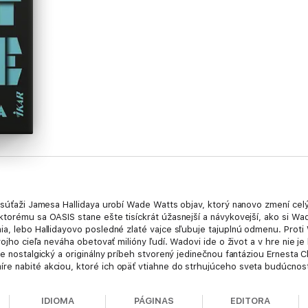
v súťaži Jamesa Hallidaya urobí Wade Watts objav, ktorý nanovo zmení cel
ktorému sa OASIS stane ešte tisíckrát úžasnejší a návykovejší, ako si W
ia, lebo Hallidayovo posledné zlaté vajce sľubuje tajuplnú odmenu. Prot
vojho cieľa neváha obetovať milióny ľudí. Wadovi ide o život a v hre nie j
ne nostalgický a originálny príbeh stvorený jedinečnou fantáziou Ernesta C
re nabité akciou, ktoré ich opäť vtiahne do strhujúceho sveta budúcnost
IDIOMA
PÁGINAS
EDITORA