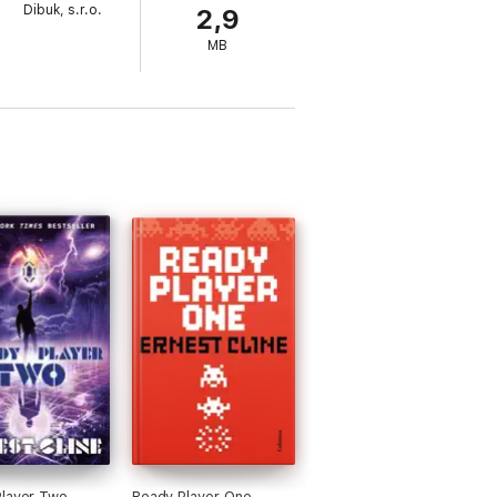
Dibuk, s.r.o.
2,9
MB
layer Two
Ready Player One