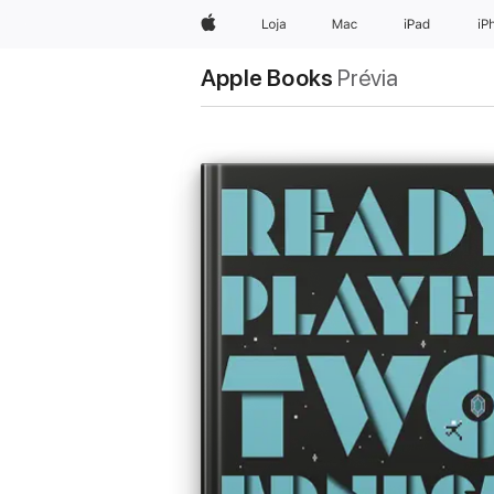
Apple
Loja
Mac
iPad
iP
Apple Books
Prévia