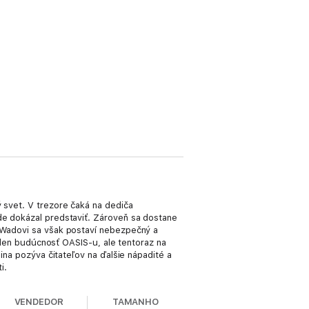
ý svet. V trezore čaká na dediča
ade dokázal predstaviť. Zároveň sa dostane
i Wadovi sa však postaví nebezpečný a
e len budúcnosť OASIS-u, ale tentoraz na
lina pozýva čitateľov na ďalšie nápadité a
i.
VENDEDOR
TAMANHO