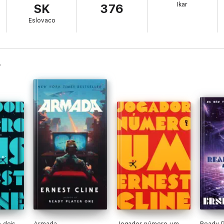
Ikar
SK
376
Eslovaco
 dois
Armada
Jogador número um
Ready P