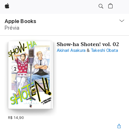
Apple
Local
Nav
Apple Books
Abrir
Prévia
menu
Show-ha Shoten! vol. 02
Akinari Asakura
&
Takeshi Obata
R$ 14,90