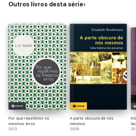
Outros livros desta série
"Monumental volume, com ares de biografia definitiva. ...
Roudinesco narra a vida de Freud como se fosse um palpitante
romance." El País
"Sem desprezar nenhuma fonte, o que poderia ser uma
'estátua' de Freud ganha rosto humano." Libération
Por que repetimos os
A parte obscura de nós
In
mesmos erros
mesmos
la
2013
2008
20