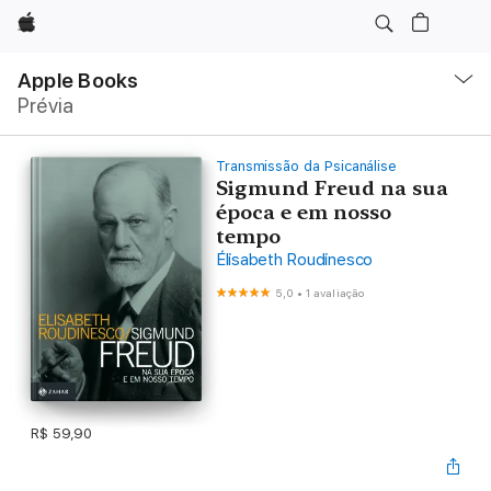
Apple
Local
Nav
Apple Books
Abrir
Prévia
menu
Transmissão da Psicanálise
Sigmund Freud na sua
época e em nosso
tempo
Élisabeth Roudinesco
5,0
•
1 avaliação
R$ 59,90