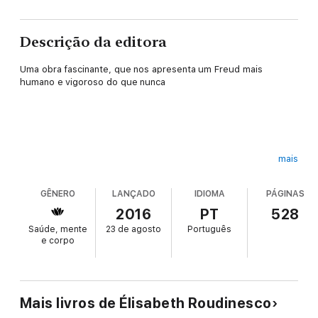
Descrição da editora
Uma obra fascinante, que nos apresenta um Freud mais
humano e vigoroso do que nunca
mais
A partir de novos arquivos abertos pela Biblioteca do
GÊNERO
LANÇADO
IDIOMA
PÁGINAS
Congresso em Washington - e de uma erudição ímpar sobre a
história da psicanálise, Elisabeth Roudinesco reconstitui a vida
2016
PT
528
de Freud através das intensas relações que ele manteve com
Saúde, mente
23 de agosto
Português
seus mestres e discípulos, familiares e amigos, além dos
e corpo
pacientes. E fornece novos insights sobre a vida do homem
que modificou para sempre nossa visão da humanidade e da
cultura: retifica crenças arraigadas, corrige erros históricos,
ressalta precisões biográficas, propõe interpretações.
Mais livros de Élisabeth Roudinesco