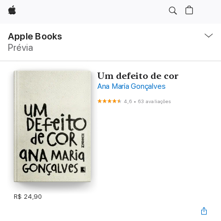
Apple
Local
Nav
Apple Books
Abrir
Prévia
menu
Um defeito de cor
Ana Maria Gonçalves
4,6
•
63 avaliações
R$ 24,90