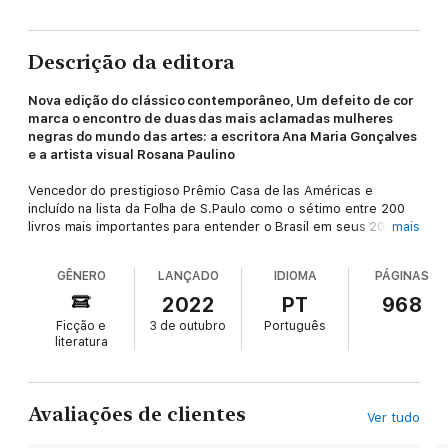
Descrição da editora
Nova edição do clássico contemporâneo, Um defeito de cor
marca o encontro de duas das mais aclamadas mulheres
negras do mundo das artes: a escritora Ana Maria Gonçalves
e a artista visual Rosana Paulino
Vencedor do prestigioso Prêmio Casa de las Américas e
incluído na lista da Folha de S.Paulo como o sétimo entre 200
livros mais importantes para entender o Brasil em seus 200
mais
anos de independência, Um defeito de cor conta a saga de
Kehinde, mulher negra que, aos oito anos, é sequestrada no
GÊNERO
LANÇADO
IDIOMA
PÁGINAS
Reino do Daomé, atual Benin, e trazida para ser escravizada na
Ilha de Itaparica, na Bahia.
2022
PT
968
Ficção e
3 de outubro
Português
No livro, Kehinde narra em detalhes a sua captura, a vida como
literatura
escravizada, os seus amores, as desilusões, os sofrimentos, as
viagens em busca de um de seus filhos e de sua religiosidade.
Além disso, mostra como conseguiu a sua carta de alforria e,
na volta para a África, tornou-se uma empresária bem-
Avaliações de clientes
Ver tudo
sucedida, apesar de todos os percalços e aventuras pelos
quais passou. A personagem foi inspirada em Luísa Mahin, que