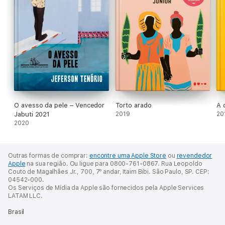
O avesso da pele – Vencedor
Torto arado
A 
Jabuti 2021
2019
20
2020
Outras formas de comprar:
encontre uma Apple Store
ou
revendedor
Apple
na sua região.
Ou ligue para 0800-761-0867.
Rua Leopoldo
Couto de Magalhães Jr., 700, 7º andar, Itaim Bibi. São Paulo, SP. CEP:
04542-000.
Os Serviços de Mídia da Apple são fornecidos pela Apple Services
LATAM LLC.
Brasil