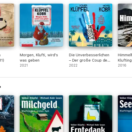
n
Morgen, Klufti, wird's
Die Unverbesserlichen
Himmelh
11)
was geben
– Der große Coup des
Klufting
2021
Monsieur Lipaire (Die
2022
2016
Unverbesserlichen 1)