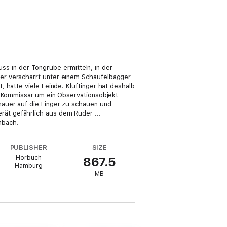
uss in der Tongrube ermitteln, in der
er verscharrt unter einem Schaufelbagger
 hatte viele Feinde. Kluftinger hat deshalb
r Kommissar um ein Observationsobjekt
nauer auf die Finger zu schauen und
ät gefährlich aus dem Ruder ...
mbach.
PUBLISHER
SIZE
Hörbuch
867.5
Hamburg
MB