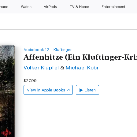
Phone
Watch
AirPods
TV & Home
Entertainment
Audiobook 12 - Kluftinger
Affenhitze (Ein Kluftinger-Kri
Volker Klüpfel
&
Michael Kobr
$27.99
View in
Apple Books
Listen