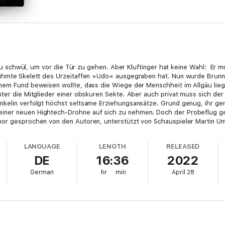
l zu schwül, um vor die Tür zu gehen. Aber Kluftinger hat keine Wahl: Er m
rühmte Skelett des Urzeitaffen »Udo« ausgegraben hat. Nun wurde Brunn
nem Fund beweisen wollte, dass die Wiege der Menschheit im Allgäu liegt,
nter die Mitglieder einer obskuren Sekte. Aber auch privat muss sich de
nkelin verfolgt höchst seltsame Erziehungsansätze. Grund genug, ihr ge
iner neuen Hightech-Drohne auf sich zu nehmen. Doch der Probeflug ger
mor gesprochen von den Autoren, unterstützt von Schauspieler Martin U
LANGUAGE
LENGTH
RELEASED
DE
16:36
2022
German
hr
min
April 28