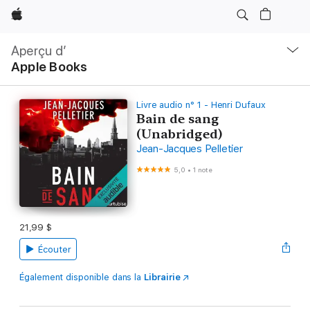
Apple
Ouvrir
menu
Aperçu d’
navigation
Apple Books
locale
Livre audio n° 1 - Henri Dufaux
Bain de sang
(Unabridged)
Jean-Jacques Pelletier
5,0
•
1 note
21,99 $
Écouter
Également disponible dans la
Librairie