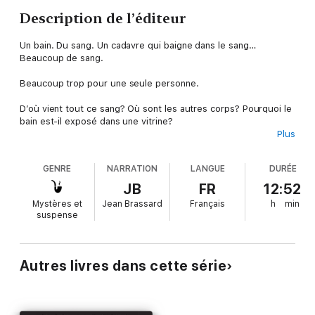
Description de l’éditeur
Un bain. Du sang. Un cadavre qui baigne dans le sang…
Beaucoup de sang.
Beaucoup trop pour une seule personne.
D’où vient tout ce sang? Où sont les autres corps? Pourquoi le
bain est-il exposé dans une vitrine?
Plus
Au cours de son enquête, l’inspecteur Henri Dufaux croisera
notamment des trafiquants d’êtres humains, un mafieux
GENRE
NARRATION
LANGUE
DURÉE
pianiste et philosophe, un ministre adepte de galipettes
thaïlandaises, une psychanalyste gentiment sarcastique et un
JB
FR
12:52
producteur porno qui veut sauver l’Occident....
Mystères et
Jean Brassard
Français
h
min
suspense
Croiseront également son chemin un militaire multidécoré
résolument misogyne, une icône de l’art hypercollectif, un
pasteur pro-vie qui se prend pour Mère Teresa et un homme
d’affaires ayant la conscience d’un requin qui aurait suivi des
Autres livres dans cette série
cours de droit....
Dufaux tombera aussi sur un nombre inquiétant de cadavres,
en plus de devoir composer avec l’étonnante Lydia Balco,