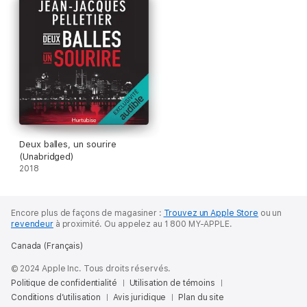
accessoirement directrice adjointe au SCRS.
Par chance, pour l’épauler, il pourra compter sur son épouse…
récemment décédée.
Deux balles, un sourire
(Unabridged)
2018
Encore plus de façons de
magasiner :
Trouvez un
Apple Store
ou un
revendeur
à proximité.
Ou appelez au 1 800 MY-APPLE.
Canada (Français)
© 2024 Apple Inc. Tous droits réservés.
Politique de confidentialité
Utilisation de témoins
Conditions d’utilisation
Avis juridique
Plan du site