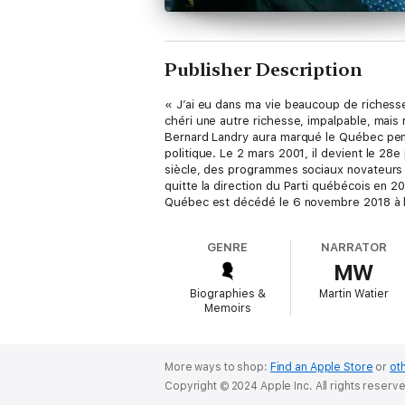
Publisher Description
« J’ai eu dans ma vie beaucoup de richesses
chéri une autre richesse, impalpable, mais 
Bernard Landry aura marqué le Québec penda
politique. Le 2 mars 2001, il devient le 2
siècle, des programmes sociaux novateurs e
quitte la direction du Parti québécois en 
Québec est décédé le 6 novembre 2018 à l
GENRE
NARRATOR
MW
Biographies &
Martin Watier
Memoirs
More ways to shop:
Find an Apple Store
or
oth
Copyright © 2024 Apple Inc. All rights reserv