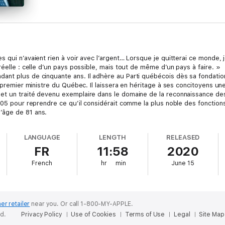
 qui n’avaient rien à voir avec l’argent… Lorsque je quitterai ce monde, j
réelle : celle d’un pays possible, mais tout de même d’un pays à faire. »
nt plus de cinquante ans. Il adhère au Parti québécois dès sa fondation
8e premier ministre du Québec. Il laissera en héritage à ses concitoyens
t un traité devenu exemplaire dans le domaine de la reconnaissance des 
2005 pour reprendre ce qu’il considérait comme la plus noble des fonction
’âge de 81 ans.
LANGUAGE
LENGTH
RELEASED
FR
11:58
2020
French
hr
min
June 15
er retailer
near you.
Or call 1-800-MY-APPLE.
ed.
Privacy Policy
Use of Cookies
Terms of Use
Legal
Site Map