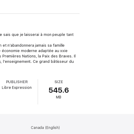
e sais que je laisserai à mon peuple tant
 et n’abandonnera jamais sa famille
 une économie moderne adaptée au xxie
Premières Nations, la Paix des Braves. Il
s, l’enseignement. Ce grand bâtisseur du
PUBLISHER
SIZE
Libre Expression
545.6
MB
Canada (English)