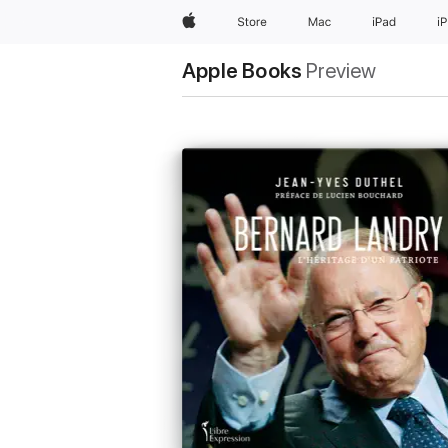
Apple
Store
Mac
iPad
i
Apple Books
Preview