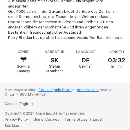
Auf einem geheimnissvollen Tender - ein Projekt wird
angegriffen
Gut 4000 Jahre in der Zukunft bildet die Erde das Zentrum
eines Sternenreiches, das Tausende von Welten umfasst.
Überall leben die Menschen in Frieden und Freiheit. Zu den
anderen Völkern der Milchstraße und ihren Angehörigen
besteht ein freundschaftlicher Austausch.
Perry Rhodan hat darüber hinaus eine Vision: Der Raumfahrer,
more
der einst die Menschheit zu den Sernen führte, will die
Verbindungen zu anderen Galaxien ausbauen. Raumschiffe des
GENRE
NARRATOR
LANGUAGE
LENGTH
Typs PHOENIX sollen als Kurierschiffe dienen.
Der ursprüngliche PHOENIX ist derzeit aber unter dem
SK
DE
03:32
Kommando von ­Reginald Bull auf der Suche nach dem
Sci-Fi &
Stefan
German
hr
min
Mausbiber Gucky. Diesen hat es in weite Fernen verschlagen.
Fantasy
Krombach
Aber ein Typ von Raumschiffen allein reicht selbstverständlich
nicht - es wird an weiteren Projekten gearbeitet. Diese
Absichten stoßen nicht auf ungeteilte Zustimmung. Im
Hintergrund ist ein Gegner tätig. Sein Ziel ist eindeutig: DER
More ways to shop:
Find an Apple Store
or
other retailer
near you.
Or call 1-800-MY-APPLE.
STURZ DER ­PEGASOS ...
Canada (English)
Copyright © 2024 Apple Inc. All rights reserved.
Privacy Policy
Use of Cookies
Terms of Use
Legal
Site Map