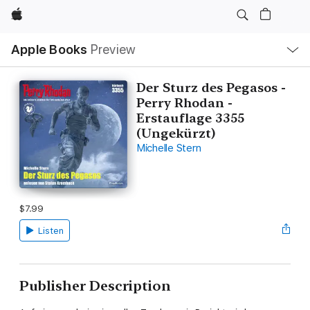
Apple
Local
Apple Books
Preview
Nav
Open
Menu
Der Sturz des Pegasos -
Perry Rhodan -
Erstauflage 3355
(Ungekürzt)
Michelle Stern
$7.99
Listen
Publisher Description