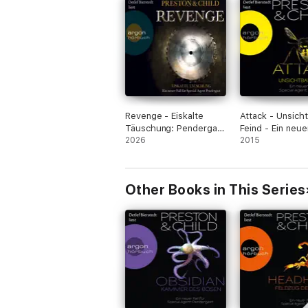
Revenge - Eiskalte
Attack - Unsich
Täuschung: Pendergast
Feind - Ein neuer
11
2026
für Special Age
2015
Pendergast
(Ungekürzte Le
Other Books in This Series