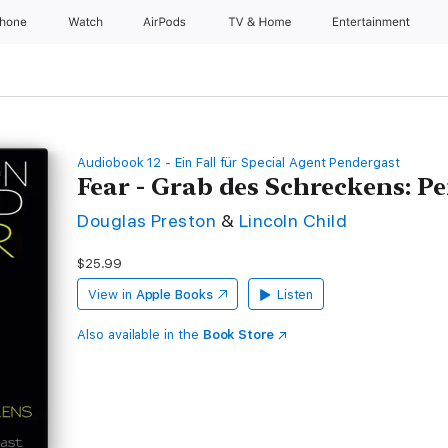
Phone
Watch
AirPods
TV & Home
Entertainment
Audiobook 12 - Ein Fall für Special Agent Pendergast
Fear - Grab des Schreckens: P
Douglas Preston
&
Lincoln Child
$25.99
View in
Apple Books
Listen
Also available in the
Book Store