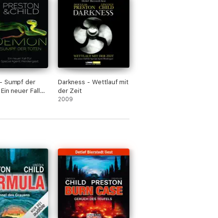
- Sumpf der
Darkness - Wettlauf mit
Ein neuer Fall
der Zeit
cial Agent
2009
gast
rzte Lesung)