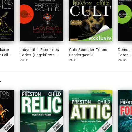
tbarer
Labyrinth - Elixier des
Cult: Spiel der Toten:
Demon 
 Fall
Todes (Ungekürzte
Pendergast 9
Toten - 
nt
Lesung)
2016
2011
für Spe
2018
Pender
sung)
(Ungekü